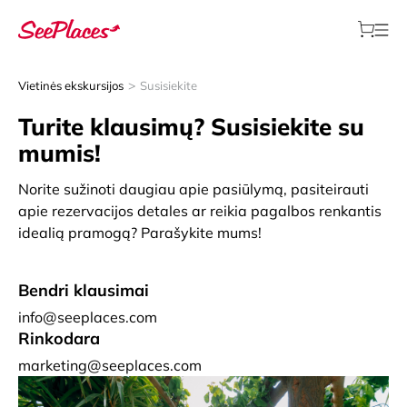
>
Vietinės ekskursijos
Susisiekite
Turite klausimų? Susisiekite su
mumis!
Norite sužinoti daugiau apie pasiūlymą, pasiteirauti
apie rezervacijos detales ar reikia pagalbos renkantis
idealią pramogą? Parašykite mums!
Bendri klausimai
info@seeplaces.com
Rinkodara
marketing@seeplaces.com