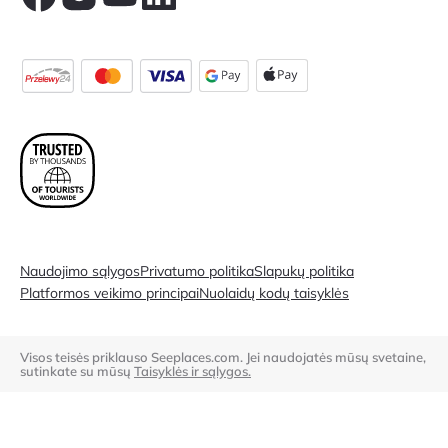
Naudojimo sąlygos
Privatumo politika
Slapukų politika
Platformos veikimo principai
Nuolaidų kodų taisyklės
Visos teisės priklauso Seeplaces.com. Jei naudojatės mūsų svetaine,
sutinkate su mūsų
Taisyklės ir sąlygos.